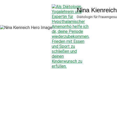
Nina Kienreich
Diätologin für Frauenges
Home
Angebot
Über mich
Blog
Termin buchen